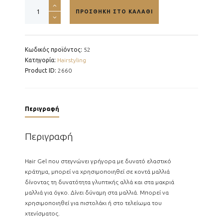
Hair
ΠΡΟΣΘΉΚΗ ΣΤΟ ΚΑΛΆΘΙ
Gel
Jam
-
150g
Κωδικός προϊόντος:
52
ποσότητα
Κατηγορία:
Hairstyling
Product ID:
2660
Περιγραφή
Περιγραφή
Hair Gel που στεγνώνει γρήγορα με δυνατό ελαστικό
κράτημα, μπορεί να χρησιμοποιηθεί σε κοντά μαλλιά
δίνοντας τη δυνατότητα γλυπτικής αλλά και στα μακριά
μαλλιά για όγκο. Δίνει δύναμη στα μαλλιά. Μπορεί να
χρησιμοποιηθεί για πιστολάκι ή στο τελείωμα του
χτενίσματος.