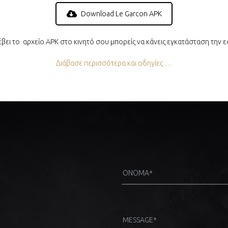
Download Le Garcon APK
έβει το αρχείο APK στο κινητό σου μπορείς να κάνεις εγκατάσταση την 
Διάβασε περισσότερα και οδηγίες …