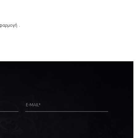
εφαρμογή .