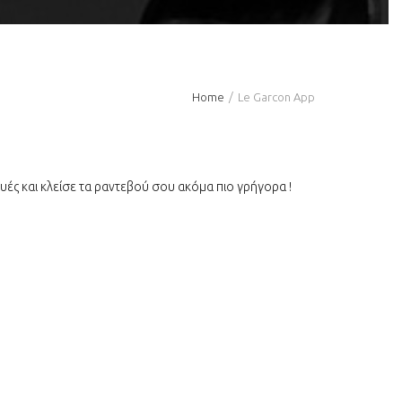
Home
Le Garcon App
ές και κλείσε τα ραντεβού σου ακόμα πιο γρήγορα !