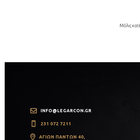
Μόλις κατ
INFO@LEGARCON.GR
231 072 7211
ΑΓΊΩΝ ΠΆΝΤΩΝ 40,