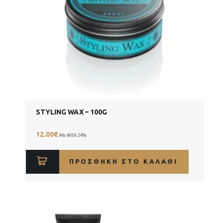
STYLING WAX – 100G
12.00
€
Με ΦΠΑ 24%
ΠΡΟΣΘΉΚΗ ΣΤΟ ΚΑΛΆΘΙ
PR)