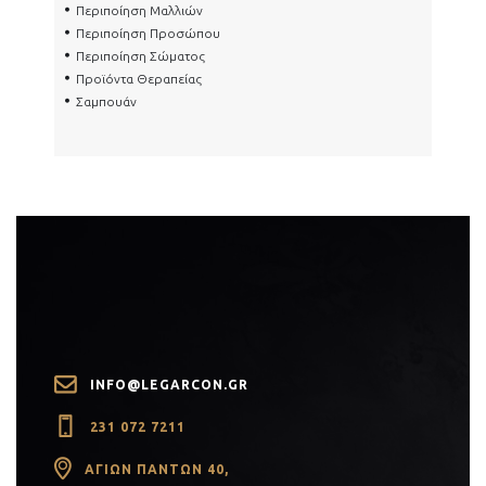
Περιποίηση Μαλλιών
Περιποίηση Προσώπου
Περιποίηση Σώματος
Προϊόντα Θεραπείας
Σαμπουάν
INFO@LEGARCON.GR
231 072 7211
ΑΓΊΩΝ ΠΆΝΤΩΝ 40,