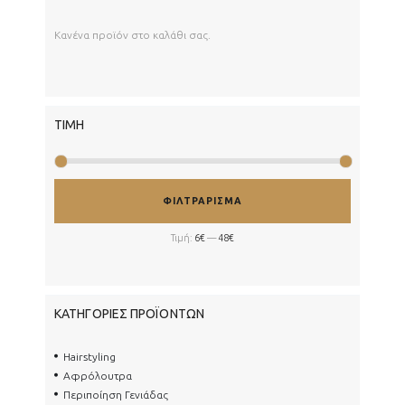
Κανένα προϊόν στο καλάθι σας.
ΤΙΜΉ
Ελάχιστη
Μέγιστη
ΦΙΛΤΡΆΡΙΣΜΑ
τιμή
τιμή
Τιμή:
6€
—
48€
ΚΑΤΗΓΟΡΊΕΣ ΠΡΟΪΌΝΤΩΝ
Hairstyling
Αφρόλουτρα
Περιποίηση Γενιάδας