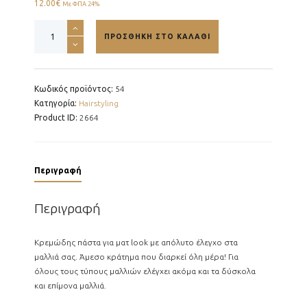
12.00
€
Με ΦΠΑ 24%
Matte
ΠΡΟΣΘΉΚΗ ΣΤΟ ΚΑΛΆΘΙ
Cream
Paste
-
100g
Κωδικός προϊόντος:
54
ποσότητα
Κατηγορία:
Hairstyling
Product ID:
2664
Περιγραφή
Περιγραφή
Κρεμώδης πάστα για ματ look με απόλυτο έλεγχο στα
μαλλιά σας. Άμεσο κράτημα που διαρκεί όλη μέρα! Για
όλους τους τύπους μαλλιών ελέγχει ακόμα και τα δύσκολα
και επίμονα μαλλιά.