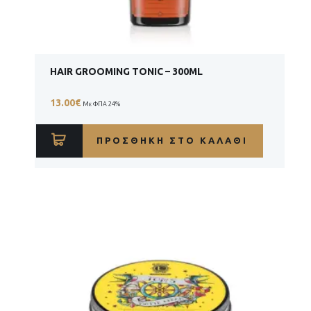
HAIR GROOMING TONIC – 300ML
13.00
€
Με ΦΠΑ 24%
ΠΡΟΣΘΉΚΗ ΣΤΟ ΚΑΛΆΘΙ