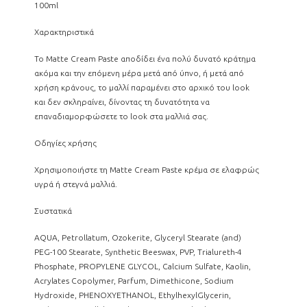
100ml
Χαρακτηριστικά
Το Matte Cream Paste αποδίδει ένα πολύ δυνατό κράτημα
ακόμα και την επόμενη μέρα μετά από ύπνο, ή μετά από
χρήση κράνους, το μαλλί παραμένει στο αρχικό του look
και δεν σκληραίνει, δίνοντας τη δυνατότητα να
επαναδιαμορφώσετε το look στα μαλλιά σας.
Οδηγίες χρήσης
Χρησιμοποιήστε τη Matte Cream Paste κρέμα σε ελαφρώς
υγρά ή στεγνά μαλλιά.
Συστατικά
AQUA, Petrollatum, Ozokerite, Glyceryl Stearate (and)
PEG-100 Stearate, Synthetic Beeswax, PVP, Trialureth-4
Phosphate, PROPYLENE GLYCOL, Calcium Sulfate, Kaolin,
Acrylates Copolymer, Parfum, Dimethicone, Sodium
Hydroxide, PHENOXYETHANOL, EthylhexylGlycerin,