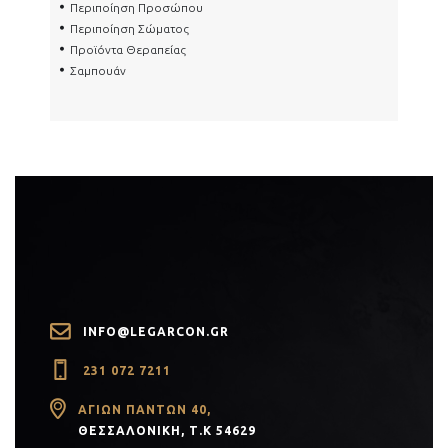
Περιποίηση Προσώπου
Περιποίηση Σώματος
Προϊόντα Θεραπείας
Σαμπουάν
INFO@LEGARCON.GR
231 072 7211
PR)
ΑΓΊΩΝ ΠΆΝΤΩΝ 40,
ΘΕΣΣΑΛΟΝΊΚΗ, Τ.Κ 54629