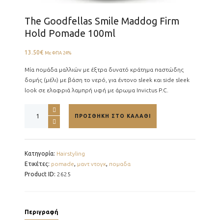
The Goodfellas Smile Maddog Firm
Hold Pomade 100ml
13.50
€
Με ΦΠΑ 24%
Μία πομάδα μαλλιών με έξτρα δυνατό κράτημα παστώδης
δομής (μέλι) με βάση το νερό, για έντονο sleek και side sleek
look σε ελαφριά λαμπρή υφή με άρωμα Invictus P.C.
The
ΠΡΟΣΘΉΚΗ ΣΤΟ ΚΑΛΆΘΙ
Goodfellas
Smile
Maddog
Firm
Κατηγορία:
Hairstyling
Hold
Ετικέτες:
pomade
,
μαντ ντογκ
,
πομαδα
Pomade
Product ID:
2625
100ml
ποσότητα
Περιγραφή