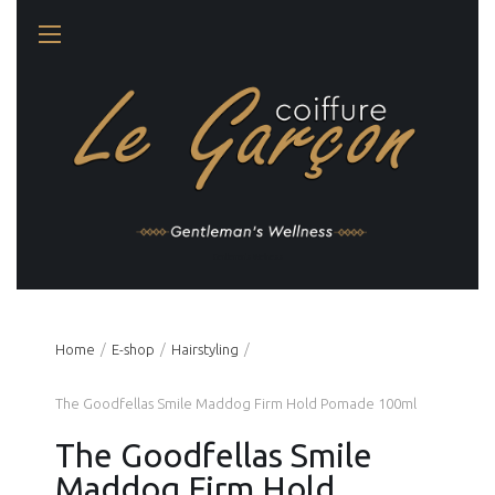
Gentleman's Wellness
Home
Ε-shop
Hairstyling
The Goodfellas Smile Maddog Firm Hold Pomade 100ml
The Goodfellas Smile
Maddog Firm Hold