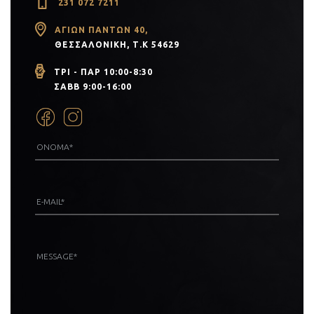
231 072 7211
ΑΓΊΩΝ ΠΆΝΤΩΝ 40,
ΘΕΣΣΑΛΟΝΊΚΗ, Τ.Κ 54629
ΤΡΙ - ΠΑΡ 10:00-8:30
ΣΑΒΒ 9:00-16:00