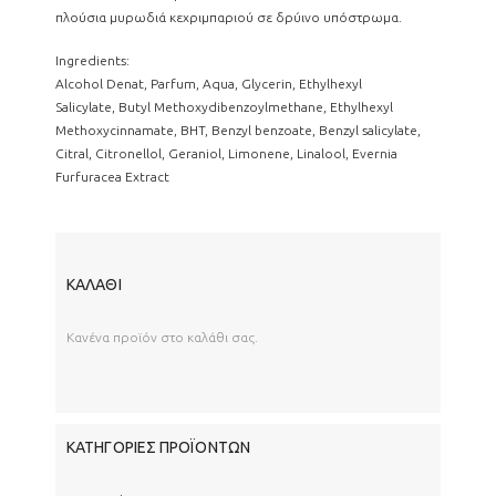
πλούσια μυρωδιά κεχριμπαριού σε δρύινο υπόστρωμα.
Ingredients:
Alcohol Denat, Parfum, Aqua, Glycerin, Ethylhexyl
Salicylate, Butyl Methoxydibenzoylmethane, Ethylhexyl
Methoxycinnamate, BHT, Benzyl benzoate, Benzyl salicylate,
Citral, Citronellol, Geraniol, Limonene, Linalool, Evernia
Furfuracea Extract
ΚΑΛΆΘΙ
Κανένα προϊόν στο καλάθι σας.
ΚΑΤΗΓΟΡΊΕΣ ΠΡΟΪΌΝΤΩΝ