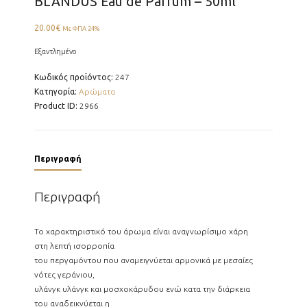
BLANDUS Eau de Parfum – 50ml
20.00
€
Με ΦΠΑ 24%
Εξαντλημένο
Κωδικός προϊόντος:
247
Κατηγορία:
Αρώματα
Product ID:
2966
Περιγραφή
Περιγραφή
Το χαρακτηριστικό του άρωμα είναι αναγνωρίσιμο χάρη
στη λεπτή ισορροπία
του περγαμόντου που αναμειγνύεται αρμονικά με μεσαίες
νότες γεράνιου,
υλάνγκ υλάνγκ και μοσχοκάρυδου ενώ κατα την διάρκεια
του αναδεικνύεται η