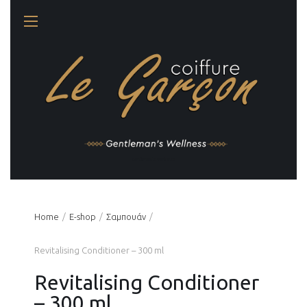
Gentleman's Wellness
Home
Ε-shop
Σαμπουάν
Revitalising Conditioner – 300 ml
Revitalising Conditioner
– 300 ml