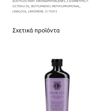
ACETYLOCTAHY- DRONAPHTHALENES, 2,6-DIMETHYL-7-
OCTEN-2-OL, BUTYLPHENYL METHYLPROPIONAL,
LINALOOL, LIMONENE, CI 73015
Σχετικά προϊόντα