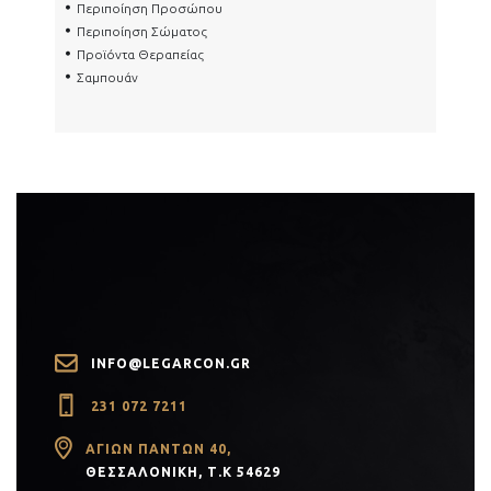
Περιποίηση Προσώπου
Περιποίηση Σώματος
Προϊόντα Θεραπείας
Σαμπουάν
INFO@LEGARCON.GR
231 072 7211
PR)
ΑΓΊΩΝ ΠΆΝΤΩΝ 40,
ΘΕΣΣΑΛΟΝΊΚΗ, Τ.Κ 54629