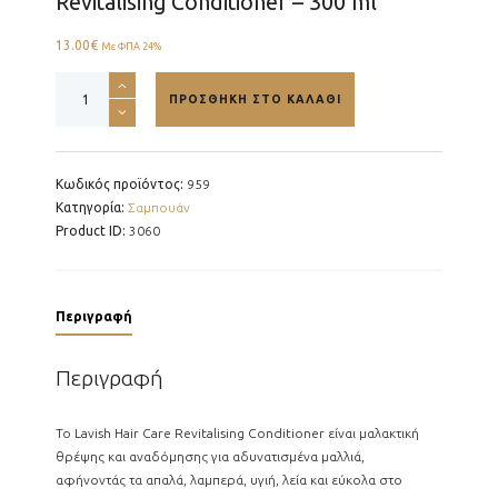
Revitalising Conditioner – 300 ml
13.00
€
Με ΦΠΑ 24%
Revitalising
ΠΡΟΣΘΉΚΗ ΣΤΟ ΚΑΛΆΘΙ
Conditioner
-
300
ml
Κωδικός προϊόντος:
959
ποσότητα
Κατηγορία:
Σαμπουάν
Product ID:
3060
Περιγραφή
Περιγραφή
Το Lavish Hair Care Revitalising Conditioner είναι μαλακτική
θρέψης και αναδόμησης για αδυνατισμένα μαλλιά,
αφήνοντάς τα απαλά, λαμπερά, υγιή, λεία και εύκολα στο