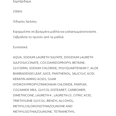
ξεμπέρδεμα.
300ml
Οδηγίες Χρήσης
Εφαρμόστε σε βρεγμένα μαλλιά και γαλακτωματοποιήστε.
Ξεβγάλετε το προϊόν από τα μαλλιά.
Συστατικά:
AQUA, SODIUM LAURETH SULFATE, DISODIUM LAURETH
SULFOSUCCINATE, COCOAMIDOPROPYL BETAINE,
GLYCERIN, SODIUM CHLORIDE, POLYQUARTENIUM-7, ALOE
BARBADENSIS LEAF JUICE, PANTHENOL, SALICYLIC ACID,
KERATIN AMINO ACIDS, GUAR
HYDROXYPROPYLTRIMONIUM CHLORIDE, PARFUM,
COCAMIDE MEA, GLYCOL DISTEARET, CARBOMER,
DIMETHICONE, LAURETH-4 , LAURETH-23, CITRIC ACID,
TRIETHYLENE GLYCOL, BENZYL ALCOHOL,
METHYLCHLOROISOTHIAZOLINONE AND
METHYLISOTHIAZOLINONE, TETRAMETHYL