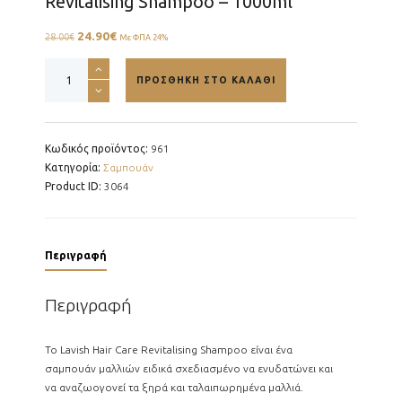
Revitalising Shampoo – 1000ml
24.90
€
Original
Η
28.00
€
Με ΦΠΑ 24%
price
τρέχουσα
Revitalising
was:
τιμή
ΠΡΟΣΘΉΚΗ ΣΤΟ ΚΑΛΆΘΙ
Shampoo
28.00€.
είναι:
-
24.90€.
1000ml
ποσότητα
Κωδικός προϊόντος:
961
Κατηγορία:
Σαμπουάν
Product ID:
3064
Περιγραφή
Περιγραφή
Το Lavish Hair Care Revitalising Shampoo είναι ένα
σαμπουάν μαλλιών ειδικά σχεδιασμένο να ενυδατώνει και
να αναζωογονεί τα ξηρά και ταλαιπωρημένα μαλλιά.