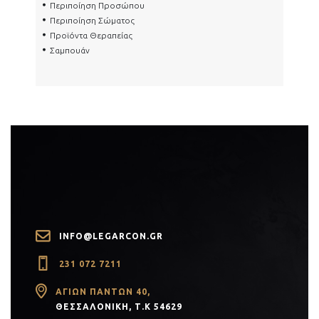
Περιποίηση Προσώπου
Περιποίηση Σώματος
Προϊόντα Θεραπείας
Σαμπουάν
INFO@LEGARCON.GR
231 072 7211
PR)
ΑΓΊΩΝ ΠΆΝΤΩΝ 40,
ΘΕΣΣΑΛΟΝΊΚΗ, Τ.Κ 54629