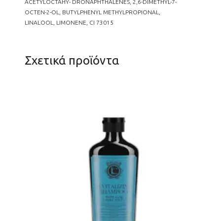
ACETYLOCTAHY- DRONAPHTHALENES, 2,6-DIMETHYL-7-
OCTEN-2-OL, BUTYLPHENYL METHYLPROPIONAL,
LINALOOL, LIMONENE, CI 73015
Σχετικά προϊόντα