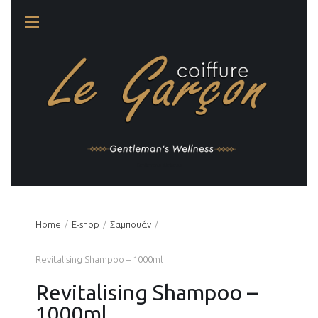
Gentleman's Wellness
Home
Ε-shop
Σαμπουάν
Revitalising Shampoo – 1000ml
Revitalising Shampoo –
1000ml