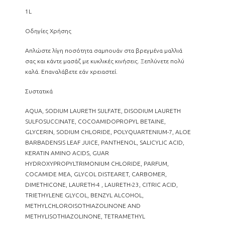
1L
Οδηγίες Χρήσης
Απλώστε λίγη ποσότητα σαμπουάν στα βρεγμένα μαλλιά
σας και κάντε μασάζ με κυκλικές κινήσεις. Ξεπλύνετε πολύ
καλά. Επαναλάβετε εάν χρειαστεί.
Συστατικά
AQUA, SODIUM LAURETH SULFATE, DISODIUM LAURETH
SULFOSUCCINATE, COCOAMIDOPROPYL BETAINE,
GLYCERIN, SODIUM CHLORIDE, POLYQUARTENIUM-7, ALOE
BARBADENSIS LEAF JUICE, PANTHENOL, SALICYLIC ACID,
KERATIN AMINO ACIDS, GUAR
HYDROXYPROPYLTRIMONIUM CHLORIDE, PARFUM,
COCAMIDE MEA, GLYCOL DISTEARET, CARBOMER,
DIMETHICONE, LAURETH-4 , LAURETH-23, CITRIC ACID,
TRIETHYLENE GLYCOL, BENZYL ALCOHOL,
METHYLCHLOROISOTHIAZOLINONE AND
METHYLISOTHIAZOLINONE, TETRAMETHYL