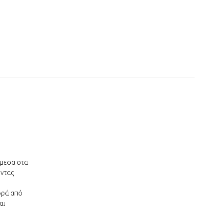
άμεσα στα
οντας
φρά από
αι