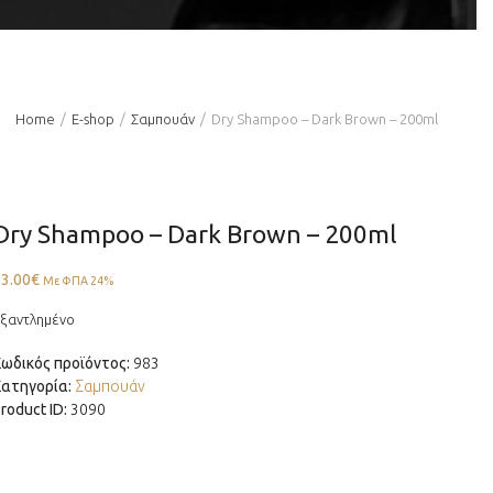
Home
Ε-shop
Σαμπουάν
Dry Shampoo – Dark Brown – 200ml
Dry Shampoo – Dark Brown – 200ml
3.00
€
Με ΦΠΑ 24%
ξαντλημένο
Κωδικός προϊόντος:
983
Κατηγορία:
Σαμπουάν
roduct ID:
3090