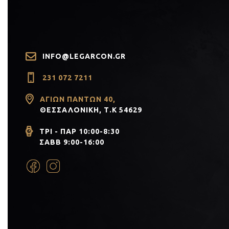
INFO@LEGARCON.GR
231 072 7211
ΑΓΊΩΝ ΠΆΝΤΩΝ 40,
ΘΕΣΣΑΛΟΝΊΚΗ, Τ.Κ 54629
ΤΡΙ - ΠΑΡ 10:00-8:30
ΣΑΒΒ 9:00-16:00