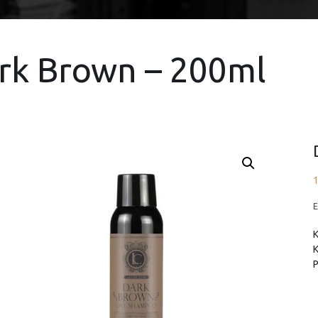
rk Brown – 200ml
1
Ε
P