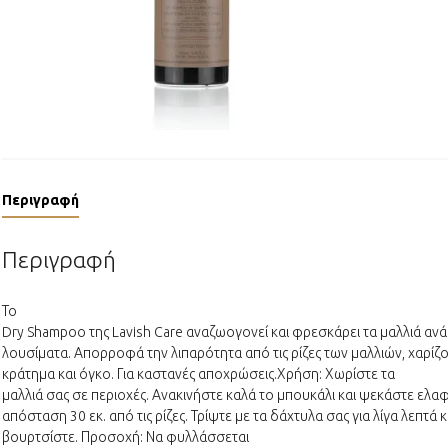
Περιγραφή
Περιγραφή
Το
Dry Shampoo της Lavish Care αναζωογονεί και φρεσκάρει τα μαλλιά αν
λουσίματα. Απορροφά την λιπαρότητα από τις ρίζες των μαλλιών, χαρίζ
κράτημα και όγκο. Για καστανές αποχρώσεις.Χρήση: Χωρίστε τα
μαλλιά σας σε περιοχές. Ανακινήστε καλά το μπουκάλι και ψεκάστε ελα
απόσταση 30 εκ. από τις ρίζες. Τρίψτε με τα δάχτυλα σας για λίγα λεπτά κ
βουρτσίστε. Προσοχή: Να φυλλάσσεται