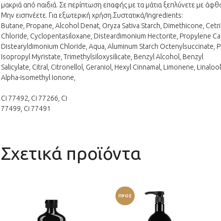
μακριά από παιδιά. Σε περίπτωση επαφής με τα μάτια ξεπλύνετε με άφθ
Μην εισπνέετε. Για εξωτερική χρήση.Συστατικά/Ingredients:
Butane, Propane, Alcohol Denat, Oryza Sativa Starch, Dimethicone, Cet
Chloride, Cyclopentasiloxane, Disteardimonium Hectorite, Propylene C
Distearyldimonium Chloride, Aqua, Aluminum Starch Octenylsuccinate, P
Isopropyl Myristate, Trimethylsiloxysilicate, Benzyl Alcohol, Benzyl
Salicylate, Citral, Citronellol, Geraniol, Hexyl Cinnamal, Limonene, Linalool
Alpha-isomethyl Ionone,
Ci 77492, Ci 77266, Ci
77499, Ci 77491
Σχετικά προϊόντα
ΠΡΟΣ
ΦΟΡΆ!