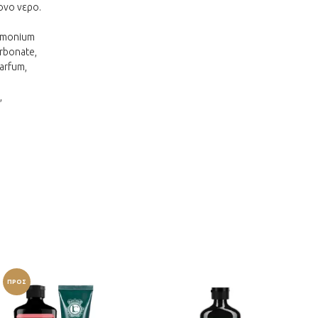
ονο νερο.
rimonium
arbonate,
arfum,
,
ΠΡΟΣ
ΦΟΡΆ!