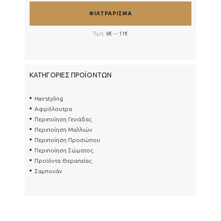
Ελάχιστη
Μέγιστη
ΦΙΛΤΡΆΡΙΣΜΑ
τιμή
τιμή
Τιμή:
6€
—
11€
ΚΑΤΗΓΟΡΊΕΣ ΠΡΟΪΌΝΤΩΝ
Hairstyling
Αφρόλουτρα
Περιποίηση Γενιάδας
Περιποίηση Μαλλιών
Περιποίηση Προσώπου
Περιποίηση Σώματος
Προϊόντα Θεραπείας
Σαμπουάν