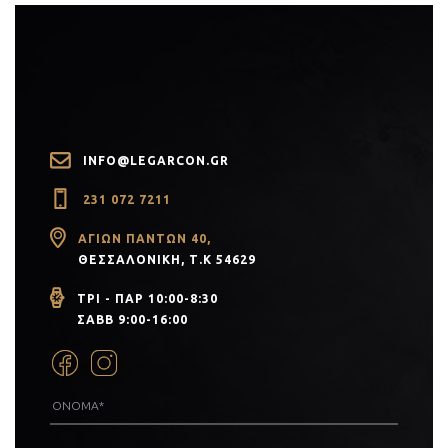
INFO@LEGARCON.GR
231 072 7211
ΑΓΊΩΝ ΠΆΝΤΩΝ 40,
ΘΕΣΣΑΛΟΝΊΚΗ, Τ.Κ 54629
ΤΡΙ - ΠΑΡ 10:00-8:30
ΣΑΒΒ 9:00-16:00
PR)