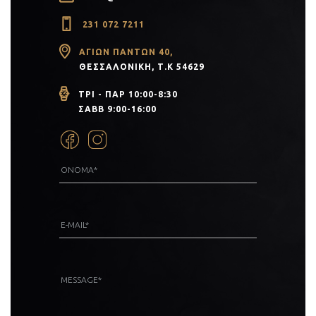
231 072 7211
ΑΓΊΩΝ ΠΆΝΤΩΝ 40,
ΘΕΣΣΑΛΟΝΊΚΗ, Τ.Κ 54629
ΤΡΙ - ΠΑΡ 10:00-8:30
ΣΑΒΒ 9:00-16:00