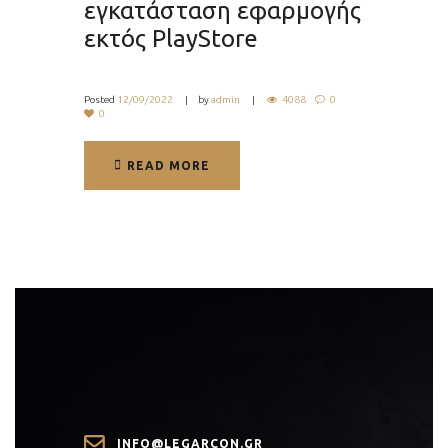
εγκατάσταση εφαρμογής
εκτός PlayStore
Posted
12/09/2022
by
admin
4088
0
0
READ MORE
READ MORE
INFO@LEGARCON.GR